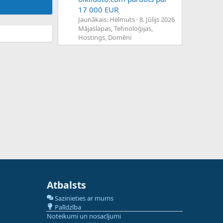
17 000 EUR
Jaunākais: Helmuts
8. Jūlijs 2026
Mājaslapas, Tehnoloģijas,
Hostings, Domēni
Atbalsts
Sazinieties ar mums
Palīdzība
Noteikumi un nosacījumi