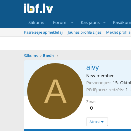
Sākums
Forumi
Kas jauns
Pasākum
Pašreizējie apmeklētāji
Jaunas profila ziņas
Meklēt profila
Sākums
Biedri
aivy
A
New member
Pievienojies
15. Okto
Pēdējoreiz redzēts
1.
Ziņas
0
Atrast