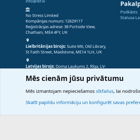
info@ibf.lv
Pakal
Podkāsts
No Stress Limited
Statusa L
Kompānijas numurs: 12629117
Reģistrācijas adrese: 38 Portside View,
Chatham, ME4 4FY, UK
Lielbritānijas birojs:
Suite M6, Old Library,
St Faith Street, Maidstone, ME14 1LH, UK
Latvijas birojs:
Doma Laukums 2, Rīga, LV-
1050, Latvija
Mēs cienām jūsu privātumu
Nepālas birojs:
Coming Soon
Mēs izmantojam nepieciešamos
sīkfailus
, lai nodroši
Skatīt papildu informāciju un konfigurēt savas prefe