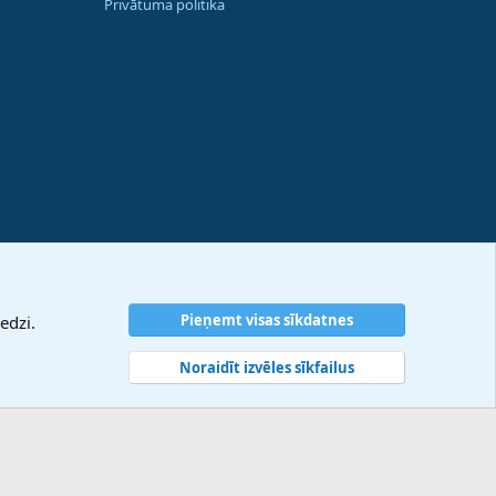
Privātuma politika
Pieņemt visas sīkdatnes
edzi.
Noraidīt izvēles sīkfailus