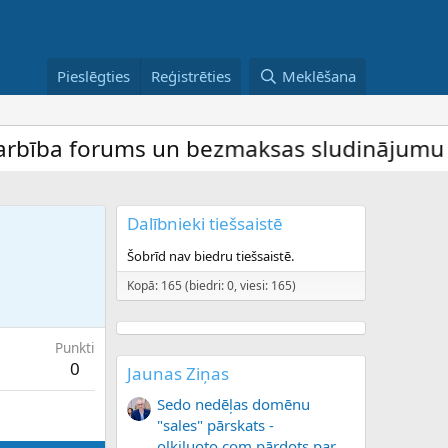
Pieslēgties
Reģistrēties
Meklēšana
ība forums un bezmaksas sludinājumu dēlis
Dalībnieki tiešsaistē
Šobrīd nav biedru tiešsaistē.
Kopā: 165 (biedri: 0, viesi: 165)
Punkti
0
Jaunas Ziņas
Sedo nedēļas domēnu
"sales" pārskats -
olkiluoto.com pārdots par