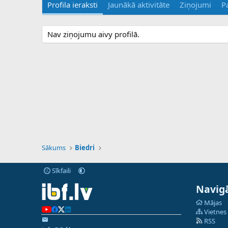
Profila ieraksti
Jaunākā aktivitāte
Ziņojumi
P
Nav ziņojumu aivy profilā.
Sākums
Biedri
Sīkfaili
Navigā
Mājas
Vietnes
RSS