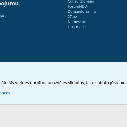
ConsultDomain
pojumu
ForumNDD
Domainforum.ro
apa
27.be
NamesLot
Hostmaria
nātu šīs vietnes darbību, un izvēles sīkfailus, lai uzlabotu jūsu pier
rences
®
Community platform by XenForo
© 2010-2025 XenForo Ltd.