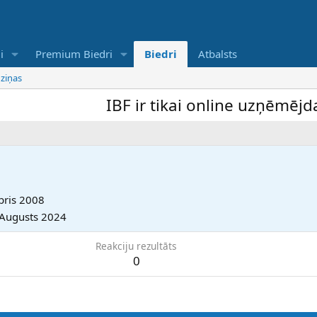
i
Premium Biedri
Biedri
Atbalsts
 ziņas
IBF ir tikai online uzņēmējdarb
bris 2008
 Augusts 2024
Reakciju rezultāts
0