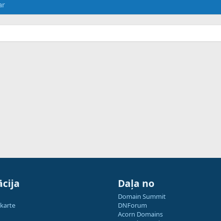
ar
cija
Daļa no
Domain Summit
 karte
DNForum
Acorn Domains