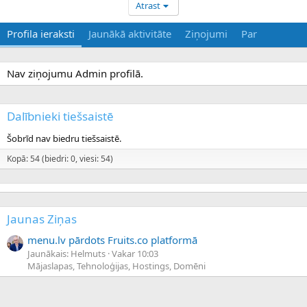
Atrast
Profila ieraksti
Jaunākā aktivitāte
Ziņojumi
Par
Nav ziņojumu Admin profilā.
Dalībnieki tiešsaistē
Šobrīd nav biedru tiešsaistē.
Kopā: 54 (biedri: 0, viesi: 54)
Jaunas Ziņas
menu.lv pārdots Fruits.co platformā
Jaunākais: Helmuts
Vakar 10:03
Mājaslapas, Tehnoloģijas, Hostings, Domēni