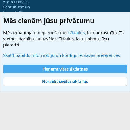
Acorn Domains
ConsultDomain
ForumNDD
Domainforum.ro
Mēs cienām jūsu privātumu
27.be
NamesLot
Mēs izmantojam nepieciešamos
sīkfailus
, lai nodrošinātu šīs
Hostmaria
vietnes darbību, un izvēles sīkfailus, lai uzlabotu jūsu
Atbalsts
pieredzi.
Sazinieties ar mums
Palīdzība
Skatīt papildu informāciju un konfigurēt savas preferences
Noteikumi un nosacījumi
Privātuma politika
Pieņemt visas sīkdatnes
Noraidīt izvēles sīkfailus
®
Community platform by XenForo
© 2010-2025 XenForo Ltd.