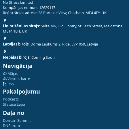
No Stress Limited
Kompānijas numurs: 12629117
Reģistrācijas adrese: 38 Portside View, Chatham, ME4 4FY, UK
Lielbritānijas birojs:
Suite M6, Old Library, St Faith Street, Maidstone,
ME14 1LH, UK
Latvijas birojs:
Doma Laukums 2, Rīga, LV-1050, Latvija
Nepālas birojs:
Coming Soon
Navigācija
Mājas
Vietnes karte
RSS
Pakalpojumu
Podkāsts
Statusa Lapa
Daļa no
Domain Summit
DNForum