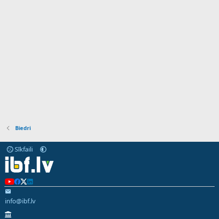
Biedri
Sīkfaili
info@ibf.lv