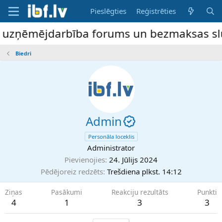
Pieslēgties
Reģistrēties
e uzņēmējdarbība forums un bezmaksas slud
Biedri
Admin
Personāla loceklis
Administrator
Pievienojies
24. Jūlijs 2024
Pēdējoreiz redzēts
Trešdiena plkst. 14:12
Ziņas
Pasākumi
Reakciju rezultāts
Punkti
4
1
3
3