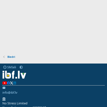
Biedri
Sīkfaili
info@ibf.lv
No Stress Limited