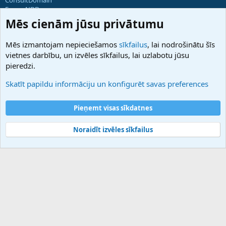
ForumNDD
Domainforum.ro
Mēs cienām jūsu privātumu
27.be
NamesLot
Mēs izmantojam nepieciešamos
sīkfailus
, lai nodrošinātu šīs
Hostmaria
vietnes darbību, un izvēles sīkfailus, lai uzlabotu jūsu
Atbalsts
pieredzi.
Sazinieties ar mums
Palīdzība
Skatīt papildu informāciju un konfigurēt savas preferences
Noteikumi un nosacījumi
Privātuma politika
Pieņemt visas sīkdatnes
Noraidīt izvēles sīkfailus
®
Community platform by XenForo
© 2010-2025 XenForo Ltd.