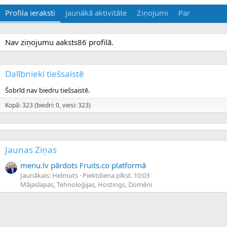
Profila ieraksti
Jaunākā aktivitāte
Ziņojumi
Par
Nav ziņojumu aaksts86 profilā.
Dalībnieki tiešsaistē
Šobrīd nav biedru tiešsaistē.
Kopā: 323 (biedri: 0, viesi: 323)
Jaunas Ziņas
menu.lv pārdots Fruits.co platformā
Jaunākais: Helmuts
Piektdiena plkst. 10:03
Mājaslapas, Tehnoloģijas, Hostings, Domēni