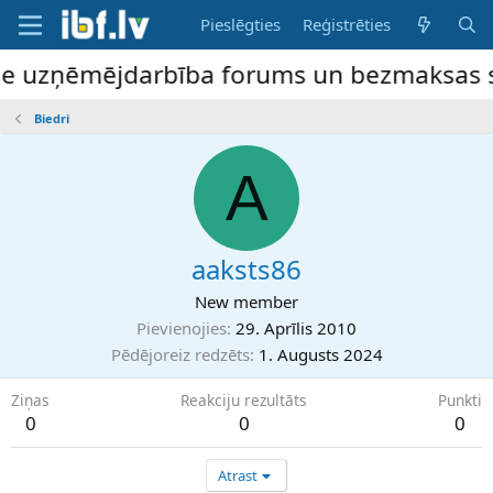
Pieslēgties
Reģistrēties
ne uzņēmējdarbība forums un bezmaksas slu
Biedri
A
aaksts86
New member
Pievienojies
29. Aprīlis 2010
Pēdējoreiz redzēts
1. Augusts 2024
Ziņas
Reakciju rezultāts
Punkti
0
0
0
Atrast