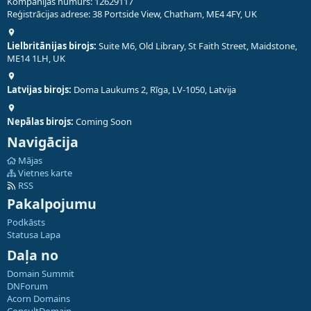
Kompānijas numurs: 12629117
Reģistrācijas adrese: 38 Portside View, Chatham, ME4 4FY, UK
Lielbritānijas birojs:
Suite M6, Old Library, St Faith Street, Maidstone,
ME14 1LH, UK
Latvijas birojs:
Doma Laukums 2, Rīga, LV-1050, Latvija
Nepālas birojs:
Coming Soon
Navigācija
Mājas
Vietnes karte
RSS
Pakalpojumu
Podkāsts
Statusa Lapa
Daļa no
Domain Summit
DNForum
Acorn Domains
ConsultDomain